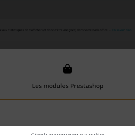
Les modules Prestashop
 j’ai créé. Je propose également mes services pour
la création
Gérer le consentement aux cookies