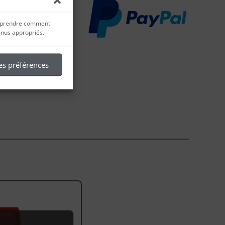
 comprendre comment
enus appropriés.
es préférences