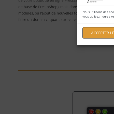
de votre boutique en ligne PrestaShop
! Ils sont génér
de base de PrestaShop), mais dans tous les cas, si vous 
Nous utilisons des coo
modules, ou l’ajout de nouvelles fonctionnalités, ou app
vous utilisez notre si
faire un don en cliquant sur
le lien Paypal
ci-contre :
ACCEPTER L