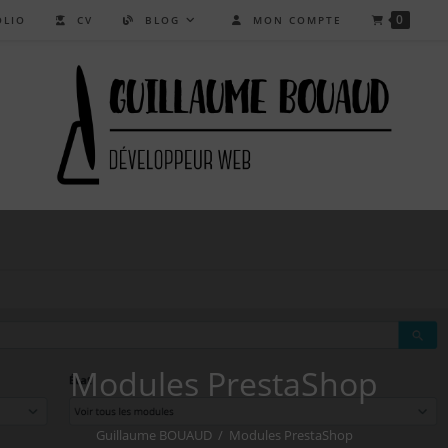
0
LIO
CV
BLOG
MON COMPTE
Modules PrestaShop
Guillaume BOUAUD
/
Modules PrestaShop