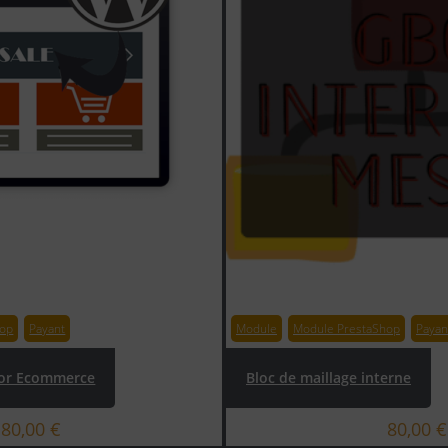
for Ecommerce
Bloc de maillage interne
80,00
€
80,00
€