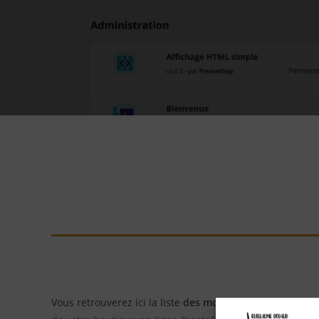
Vous retrouverez ici la liste
des modules PrestaShop
que