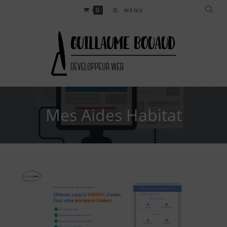
Skip
0
MENU
to
content
Mes Aides Habitat