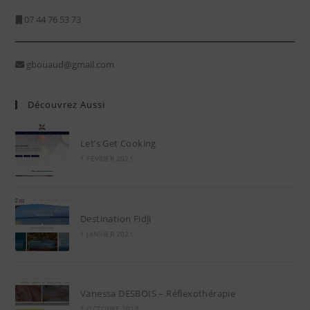
07 44 76 53 73
gbouaud@gmail.com
Découvrez Aussi
Let’s Get Cooking
1 FÉVRIER 2021
Destination Fidji
1 JANVIER 2021
Vanessa DESBOIS – Réflexothérapie
1 OCTOBRE 2018