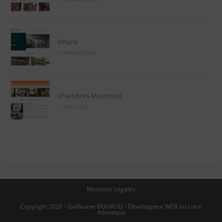
Ishara
9 JANVIER 2023
Chambres Masmilod
1 JUIN 2022
Mentions Légales
Copyright 2026 - Guillaume BOUAUD - Développeur WEB en
Loire
Atlantique