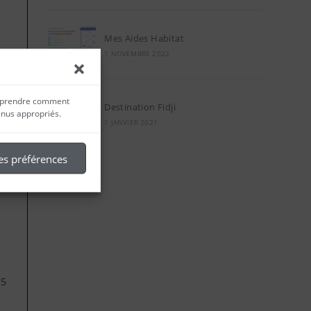
Mes Aides Habitat
1 NOVEMBRE 2022
 comprendre comment
Destination Fidji
enus appropriés.
1 JANVIER 2021
es préférences
25