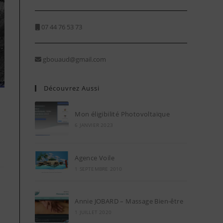
07 44 76 53 73
gbouaud@gmail.com
Découvrez Aussi
Mon éligibilité Photovoltaïque
6 JANVIER 2023
Agence Voile
1 SEPTEMBRE 2010
Annie JOBARD – Massage Bien-être
1 JUILLET 2020