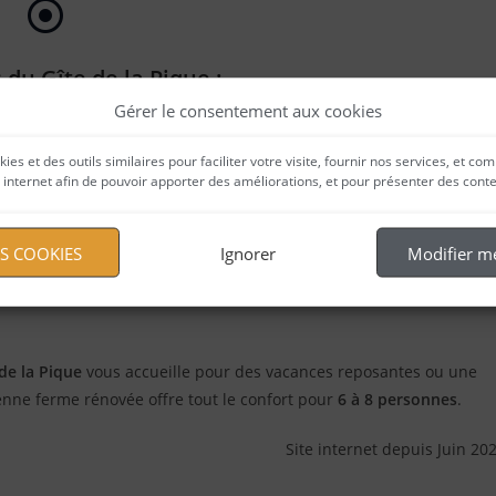
 du Gîte de la Pique :
Gérer le consentement aux cookies
kies et des outils similaires pour faciliter votre visite, fournir nos services, et
te internet afin de pouvoir apporter des améliorations, et pour présenter des cont
ES COOKIES
Ignorer
Modifier m
de la Pique
vous accueille pour des vacances reposantes ou une
ienne ferme rénovée offre tout le confort pour
6 à 8 personnes
.
Site internet depuis Juin 20