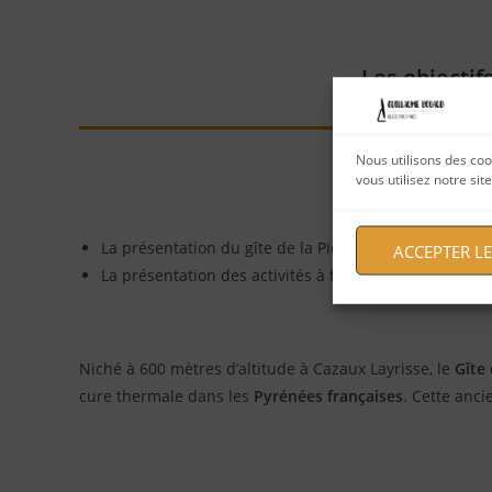
Les objectifs
Nous utilisons des coo
vous utilisez notre si
La présentation du gîte de la Pique
ACCEPTER L
La présentation des activités à faire aux alentours
Niché à 600 mètres d’altitude à Cazaux Layrisse, le
Gîte 
cure thermale dans les
Pyrénées françaises
. Cette anc